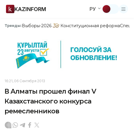
KAZINFORM
РУ
Выборы-2026
Конституционная реформа
Спецп
Тренды:
16:21, 06 Сентября 2013
В Алматы прошел финал V
Казахстанского конкурса
ремесленников