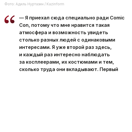
Фото: Адиль Нуртазин / Kazinform
— Я приехал сюда специально ради Comic
Con, потому что мне нравится такая
атмосфера и возможность увидеть
столько разных людей с одинаковыми
интересами. Я уже второй раз здесь,
и каждый раз интересно наблюдать
за косплеерами, их костюмами и тем,
сколько труда они вкладывают. Первый
день мне очень понравился — здесь много
красивых образов, все веселые, общаются
между собой, и хочется просто ходить
и смотреть, — рассказал Иван.