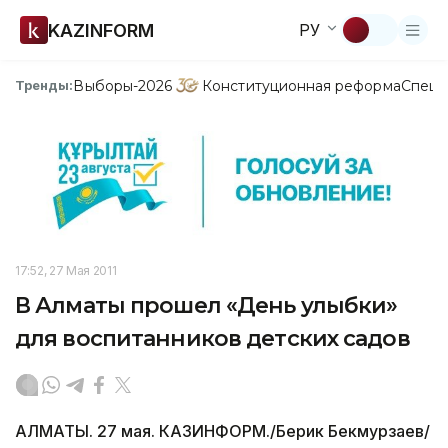
KAZINFORM
РУ
Выборы-2026
Конституционная реформа
Спецп
Тренды:
17:52, 27 Мая 2011
В Алматы прошел «День улыбки»
для воспитанников детских садов
АЛМАТЫ. 27 мая. КАЗИНФОРМ./Берик Бекмурзаев/