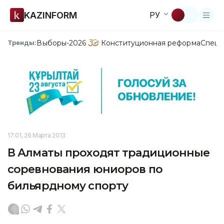
KAZINFORM
РУ
Выборы-2026
Конституционная реформа
Спецп
Тренды:
17:01, 26 Марта 2013
В Алматы проходят традиционные
соревнования юниоров по
бильярдному спорту