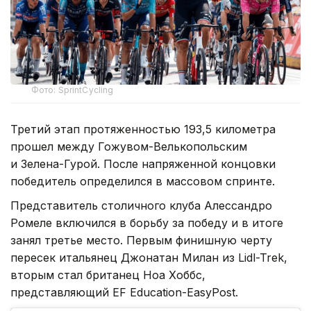
Фото: SprintCycling
Третий этап протяженностью 193,5 километра
прошел между Гожувом-Велькопольским
и Зелена-Гурой. После напряженной концовки
победитель определился в массовом спринте.
Представитель столичного клуба Алессандро
Ромеле включился в борьбу за победу и в итоге
занял третье место. Первым финишную черту
пересек итальянец Джонатан Милан из Lidl-Trek,
вторым стал британец Ноа Хоббс,
представляющий EF Education-EasyPost.