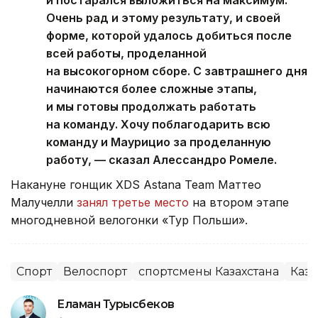
и постарался выложиться на максимум.
Очень рад и этому результату, и своей
форме, которой удалось добиться после
всей работы, проделанной
на высокогорном сборе. С завтрашнего дня
начинаются более сложные этапы,
и мы готовы продолжать работать
на команду. Хочу поблагодарить всю
команду и Маурицио за проделанную
работу, — сказал Алессандро Ромеле.
Накануне гонщик XDS Astana Team Маттео
Малучелли
занял третье место
на втором этапе
многодневной велогонки «Тур Польши».
Спорт
Велоспорт
спортсмены Казахстана
Каза
Еламан Турысбеков