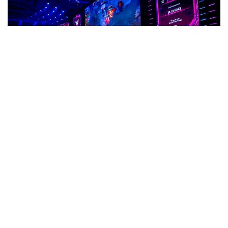
Фото: Солтан Жексенбеков/ Kazinform
После матча игрок казахстанской команды Алим
Беспаев поделился впечатлениями от игры,
рассказал о сильных сторонах коллектива
и отметил, чего команде не хватило в решающих
встречах.
Оценивая выступление команды на турнире,
Беспаев отдельно отметил атмосферу внутри
состава. По его словам, несмотря на результат,