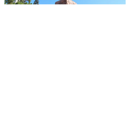
Фото: акимат Алматы
От Берлина до Тегерана: наследие Абая
стало культурной дипломатией
Популяризация духовного наследия Абая
Кунанбайулы началась еще в прошлом веке. В
советское время труды мыслителя переводились
на языки мира, а его юбилеи стали широко
отмечаться. В годы независимости эта работа
продолжилась: увеличилось число школ и улиц,
названных именем Абая. В 2020 году