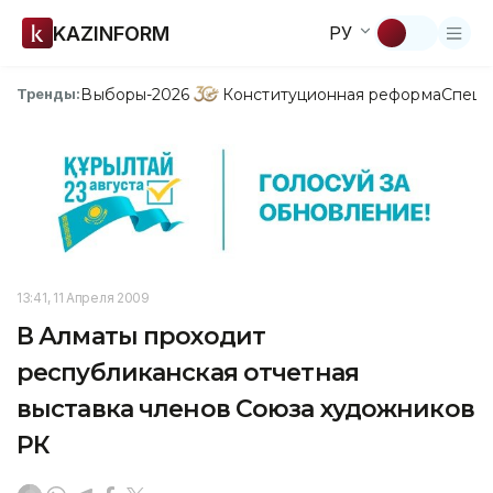
KAZINFORM
РУ
Выборы-2026
Конституционная реформа
Спецп
Тренды:
13:41, 11 Апреля 2009
В Алматы проходит
республиканская отчетная
выставка членов Союза художников
РК