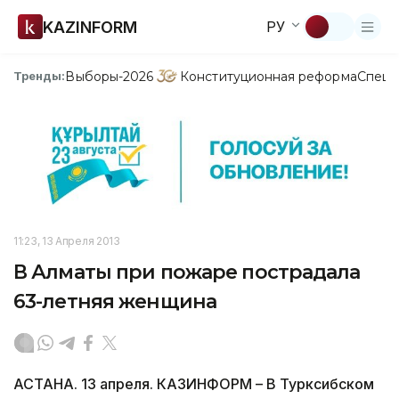
KAZINFORM
РУ
Выборы-2026
Конституционная реформа
Спецп
Тренды:
11:23, 13 Апреля 2013
В Алматы при пожаре пострадала
63-летняя женщина
АСТАНА. 13 апреля. КАЗИНФОРМ – В Турксибском