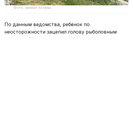
Фото: акимат Астаны
По данным ведомства, ребёнок по
неосторожности зацепил голову рыболовным
крючком. Находившиеся поблизости спасатели,
дежурившие на модульной капсуле, оперативно
оказали пострадавшему первую помощь до
прибытия бригады скорой медицинской помощи.