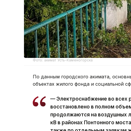
Фото: акимат Усть-Каменогорска
По данным городского акимата, основн
объектах жилого фонда и социальной с
— Электроснабжение во всех 
восстановлено в полном объе
продолжаются на воздушных ли
кВ в районах Понтонного моста
также по отдельным заявкам ж