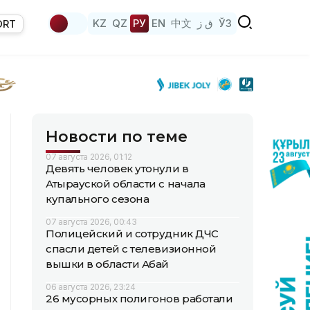
KZ
QZ
РУ
EN
中文
ق ز
ЎЗ
ORT
Новости по теме
07 августа 2026, 01:12
Девять человек утонули в
Атырауской области с начала
купального сезона
07 августа 2026, 00:43
Полицейский и сотрудник ДЧС
спасли детей с телевизионной
вышки в области Абай
06 августа 2026, 23:24
26 мусорных полигонов работали