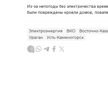
Из-за непогоды без электричества вре
были повреждены кровли домов, повале
Электроэнергия
ВКО
Восточно-Каза
Ураган
Усть-Каменогорск
Руслан Мухамедьяров
Автор
08:30, 06 Августа 2026
Ребенок пострадал во вр