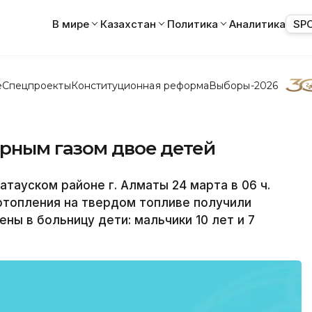
В мире
Казахстан
Политика
Аналитика
SP
е
Спецпроекты
Конституционная реформа
Выборы-2026
арным газом двое детей
тауском районе г. Алматы 24 марта в 06 ч.
 отопления на твердом топливе получили
ны в больницу дети: мальчики 10 лет и 7