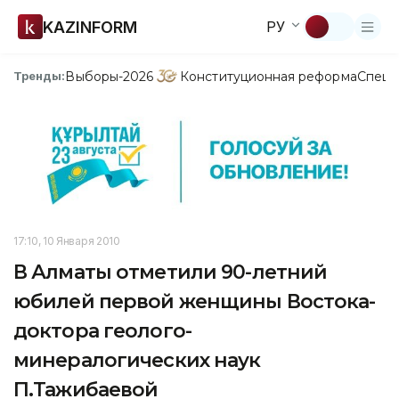
KAZINFORM
РУ
Выборы-2026
Конституционная реформа
Спецп
Тренды:
17:10, 10 Января 2010
В Алматы отметили 90-летний
юбилей первой женщины Востока-
доктора геолого-
минералогических наук
П.Тажибаевой