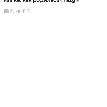
языке: как родилась «Yazgı»
Димаш Кудайберген представил новую
композицию «Yazgı» — первую авторскую песню
певца на турецком языке, передает Kazinform
со ссылкой на
dimashnews.com.