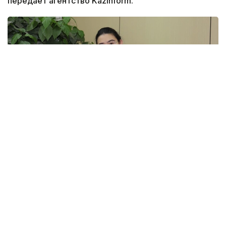
передает агентство Kazinform.
Фото: из личного архива З. Жусупбековой
В настоящее время Зайна работает над
коммерциализацией своего проекта, а также
разрабатывает цифровую карту лечебных грязей
и изучает возможности использования воды