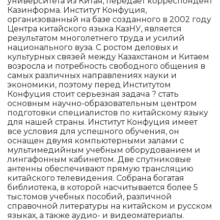
университета из Китая, передает корреспондент
Казинформа. Институт Конфуция,
организованный на базе созданного в 2002 году
Центра китайского языка КазНУ, является
результатом многолетнего труда и усилий
национального вуза. С ростом деловых и
культурных связей между Казахстаном и Китаем
возросла и потребность свободного общения в
самых различных направлениях науки и
экономики, поэтому перед Институтом
Конфуция стоит серьезная задача ? стать
основным научно-образовательным центром
подготовки специалистов по китайскому языку
для нашей страны. Институт Конфуция имеет
все условия для успешного обучения, он
оснащен двумя компьютерными залами с
мультимедийным учебным оборудованием и
лингафонным кабинетом. Две спутниковые
антенны обеспечивают прямую трансляцию
китайского телевидения. Собрана богатая
библиотека, в которой насчитывается более 5
тыс.томов учебных пособий, различной
справочной литературы на китайском и русском
языках, а также аудио- и видеоматериалы.