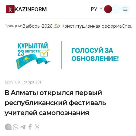
KAZINFORM
РУ
Выборы-2026
Конституционная реформа
Спецп
Тренды:
12:09, 09 Ноября 2011
В Алматы открылся первый
республиканский фестиваль
учителей самопознания