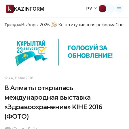
KAZINFORM
РУ
Выборы-2026
Конституционная реформа
Спецп
Тренды:
12:44, 11 Мая 2016
В Алматы открылась
международная выставка
«Здравоохранение» KIHE 2016
(ФОТО)