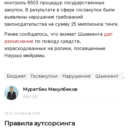
контроль 8503 процедур государственных
закупок. В результате в сфере госзакупок были
выявлены нарушения требований
законодательства на сумму 25 миллионов тенге.
Ранее сообщалось, что акимат Шымкента
дал
разъяснение
по поводу средств,
израсходованных на ролики, посвященные
Наурыз мейрамы.
Бюджет
Госзакупки
Нарушения
Шымкент
Д
Муратбек Макулбеков
Автор
16:27, 20 Апреля 2026
Правила аутсорсинга