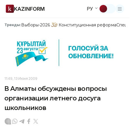
KAZINFORM
РУ
Выборы-2026
Конституционная реформа
Спецп
Тренды:
11:49, 13 Июня 2009
В Алматы обсуждены вопросы
организации летнего досуга
школьников