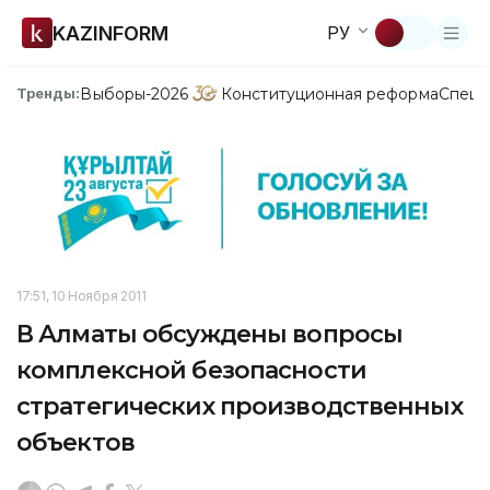
KAZINFORM
РУ
Выборы-2026
Конституционная реформа
Спецп
Тренды:
17:51, 10 Ноября 2011
В Алматы обсуждены вопросы
комплексной безопасности
стратегических производственных
объектов