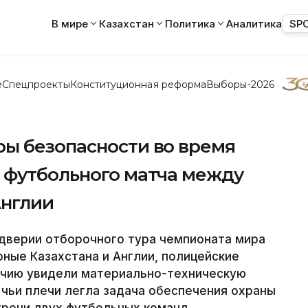
В мире
Казахстан
Политика
Аналитика
SP
е
Спецпроекты
Конституционная реформа
Выборы-2026
ы безопасности во время
 футбольного матча между
Англии
дверии отборочного тура чемпионата мира
рные Казахстана и Англии, полицейские
очию увидели материально-техническую
 чьи плечи легла задача обеспечения охраны