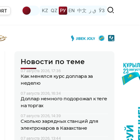
KZ
QZ
РУ
EN
中文
ق ز
ЎЗ
ORT
Новости по теме
07 августа 2026, 17:36
Как менялся курс доллара за
неделю
07 августа 2026, 16:34
Доллар немного подорожал к теңге
на торгах
07 августа 2026, 14:39
Сколько зарядных станций для
электрокаров в Казахстане
07 августа 2026, 13:44