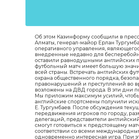
Об этом Казинформу сообщили в прес
Алматы, генерал-майор Ерлан Тургумба
оперативного управления, являющегос
внедренные недавно для бесперебойн
оставили равнодушными английских п
футбольный матч имеет большую значимо
всей страны. Встречать английских фут
охрана общественного порядка, безоп
правонарушений и преступлений во вр
возложены на ДВД города. В эти дни п
Мы приложим максимум усилий, чтобы 
английские спортсмены получили иск
Е. Тургумбаев. После обсуждения теку
передвижения игроков по городу, ра
делегаций, представители английский
смогут готовиться к предстоящему мат
соответствии со всеми международными
одновременно интересная игра. При эт