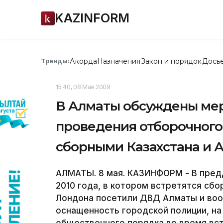
KAZINFORM
Акорда
Назначения
Закон и порядок
Дось
Тренды:
15:40, 08 Мая 2009
В Алматы обсуждены мер
проведения отборочного
сборными Казахстана и 
АЛМАТЫ. 8 мая. КАЗИНФОРМ - В пред
2010 года, в котором встретятся сбо
Лондона посетили ДВД Алматы и во
оснащенность городской полиции, на