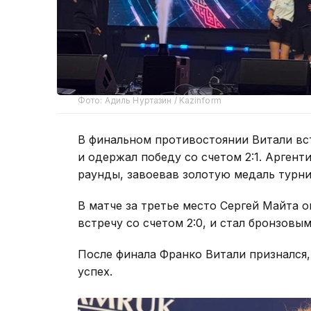
Фото: Адиль Нуртазин / Kazinform
В финальном противостоянии Витали вс
и одержал победу со счетом 2:1. Арген
раунды, завоевав золотую медаль турни
В матче за третье место Сергей Майта 
встречу со счетом 2:0, и стал бронзовы
После финала Франко Витали признался,
успех.