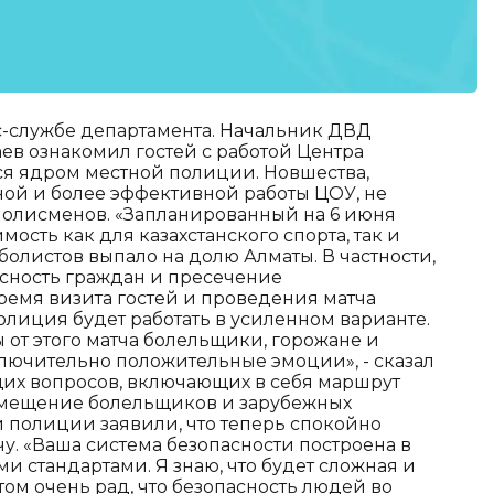
с-службе департамента. Начальник ДВД
ев ознакомил гостей с работой Центра
я ядром местной полиции. Новшества,
ой и более эффективной работы ЦОУ, не
олисменов. «Запланированный на 6 июня
сть как для казахстанского спорта, так и
болистов выпало на долю Алматы. В частности,
асность граждан и пресечение
емя визита гостей и проведения матча
олиция будет работать в усиленном варианте.
от этого матча болельщики, горожане и
лючительно положительные эмоции», - сказал
щих вопросов, включающих в себя маршрут
змещение болельщиков и зарубежных
 полиции заявили, что теперь спокойно
чу. «Ваша система безопасности построена в
 стандартами. Я знаю, что будет сложная и
ом очень рад, что безопасность людей во