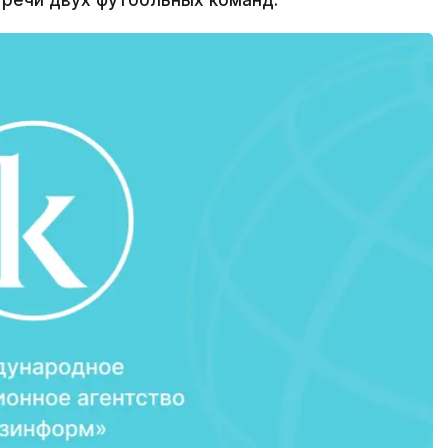
тречи двух футбольных команд.