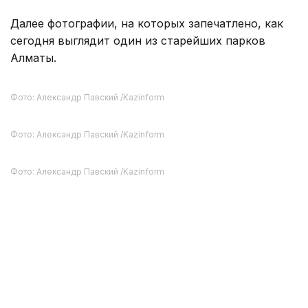
Летом здесь работают аттракционы, пункты
проката, кафе и зоны отдыха.
Фото: Александр Павский /Kazinform
Сегодня Центральный парк культуры и отдыха
сочетает богатую историю и современную
городскую среду.
Фото: Александр Павский /Kazinform
Далее фотографии, на которых запечатлено, как
сегодня выглядит один из старейших парков
Алматы.
Фото: Александр Павский /Kazinform