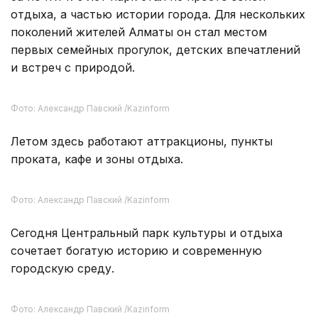
Фото: Александр Павский /Kazinform
В восточной части парка позже появился
Алматинский зоопарк. С 1935 по 2022 год парк
носил имя Максима Горького.
Фото: Александр Павский /Kazinform
За почти 170 лет парк стал не просто зоной
отдыха, а частью истории города. Для нескольких
поколений жителей Алматы он стал местом
первых семейных прогулок, детских впечатлений
и встреч с природой.
Фото: Александр Павский /Kazinform