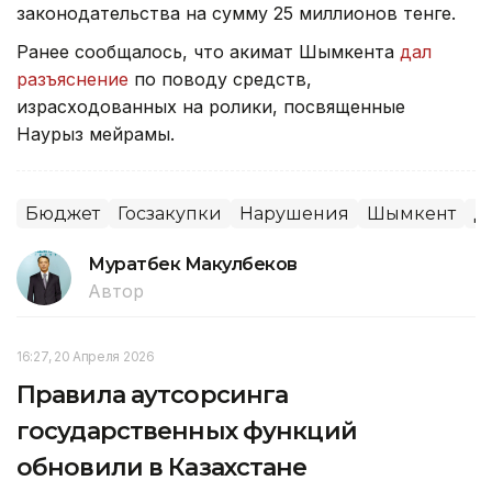
законодательства на сумму 25 миллионов тенге.
Ранее сообщалось, что акимат Шымкента
дал
разъяснение
по поводу средств,
израсходованных на ролики, посвященные
Наурыз мейрамы.
Бюджет
Госзакупки
Нарушения
Шымкент
Д
Муратбек Макулбеков
Автор
16:27, 20 Апреля 2026
Правила аутсорсинга
государственных функций
обновили в Казахстане