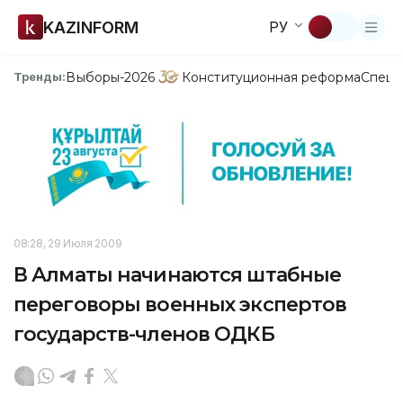
KAZINFORM
РУ
Выборы-2026
Конституционная реформа
Спецп
Тренды:
08:28, 29 Июля 2009
В Алматы начинаются штабные
переговоры военных экспертов
государств-членов ОДКБ