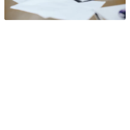
Фото: freepik
Согласно документу, правила дополнены нормой,
предусматривающей возможность передачи
функций центральных и местных исполнительных
органов путем предоставления трансфертов
юридическим лицам.
При этом уточняется перечень функций,
не подлежащих передаче в конкурентную среду.
К ним относятся направления, связанные
с защитой конституционного строя, охраной
общественного порядка, прав и свобод человека,
здоровья и нравственности населения, а также
функции в сферах национальной
и информационной безопасности, обороны,