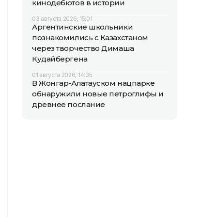
кинодебютов в истории
03 августа 2026, 15:01
Аргентинские школьники
познакомились с Казахстаном
через творчество Димаша
Кудайбергена
01 августа 2026, 14:35
В Жонгар-Алатауском нацпарке
обнаружили новые петроглифы и
древнее послание