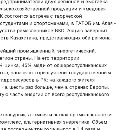
предпринимателей двух регионов и выставка
льскохозяйственной продукции и «медовая
К состоится встреча с творческой
 студентами и спортсменами, в ГАТОБ им. Абая -
усства ремесленников ВКО. Акцию завершит
сств Казахстана, представляющих оба региона.
пнейший промышленный, энергетический,
егион страны. На его территории
% цинка, 45% меди от общереспубликанских
лота, запасы которых учтены государственным
гидроресурсов в РК: на каждого жителя
- в шесть раз больше, чем в странах Европы.
ую часть энергии от всего республиканского
еталлургия, атомная и легкая промышленности,
омплекс, альтернативная энергетика. Объем
за последние три года вырос в 1,4 раза и