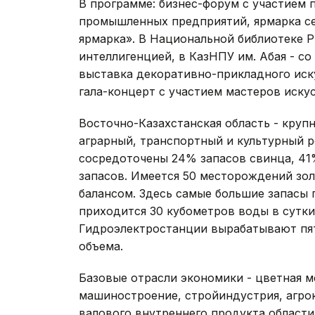
В программе: бизнес-форум с участием 
промышленных предприятий, ярмарка се
ярмарка». В Национальной библиотеке Р
интеллигенцией, в КазНПУ им. Абая - со
выставка декоративно-прикладного иск
гала-концерт с участием мастеров иску
Восточно-Казахстанская область - кру
аграрный, транспортный и культурный р
сосредоточены 24% запасов свинца, 41
запасов. Имеется 50 месторождений зо
балансом. Здесь самые большие запасы 
приходится 30 кубометров воды в сутки 
Гидроэлектростанции вырабатывают пят
объема.
Базовые отрасли экономики - цветная м
машиностроение, стройиндустрия, агрок
валового внутреннего продукта области 