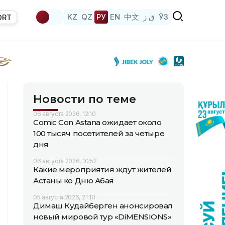
KZ
QZ
РУ
EN
中文
ق ز
ЎЗ
ORT
Новости по теме
06 августа 2026, 12:10
Comic Con Astana ожидает около
100 тысяч посетителей за четыре
дня
06 августа 2026, 10:52
Какие мероприятия ждут жителей
Астаны ко Дню Абая
05 августа 2026, 21:10
Димаш Кудайберген анонсировал
новый мировой тур «DiMENSIONS»