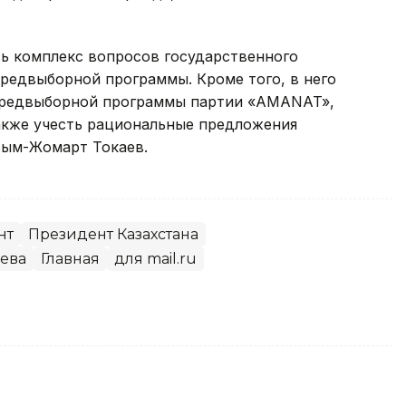
ь комплекс вопросов государственного
предвыборной программы. Кроме того, в него
предвыборной программы партии «АMANAT»,
акже учесть рациональные предложения
сым-Жомарт Токаев.
нт
Президент Казахстана
ева
Главная
для mail.ru