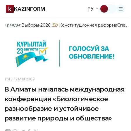
KAZINFORM
РУ
Выборы-2026
Конституционная реформа
Спецп
Тренды:
11:43, 12 Мая 2009
В Алматы началась международная
конференция «Биологическое
разнообразие и устойчивое
развитие природы и общества»