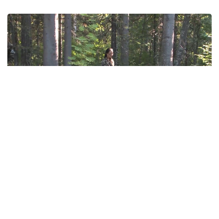
Фото: Руслан Мухамедьяров /Kazinform
Главный ресурс для сохранения лесов — люди
За последние годы государство вложило
миллионы тенге в обновление техники,
повышение заработной платы
и противопожарную защиту лесов. Но практика