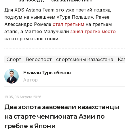
Для XDS Astana Team это уже третий подряд
подиум на нынешнем «Туре Польши». Ранее
Алессандро Ромеле
стал третьим
на третьем
этапе, а Маттео Малуччели
занял третье место
на втором этапе гонки.
Спорт
Велоспорт
спортсмены Казахстана
Каза
Еламан Турысбеков
Автор
18:35, 06 Августа 2026
Два золота завоевали казахстанцы
на старте чемпионата Азии по
гребле в Япони