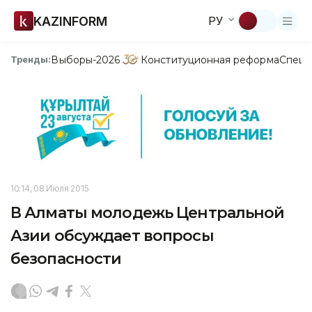
KAZINFORM
РУ
Выборы-2026
Конституционная реформа
Спецп
Тренды:
10:14, 08 Июля 2015
В Алматы молодежь Центральной
Азии обсуждает вопросы
безопасности