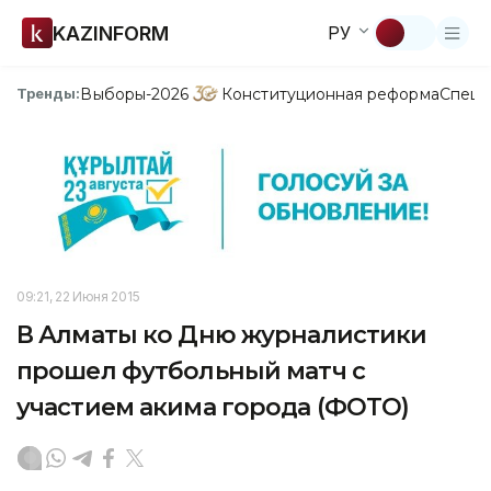
KAZINFORM
РУ
Выборы-2026
Конституционная реформа
Спецп
Тренды:
09:21, 22 Июня 2015
В Алматы ко Дню журналистики
прошел футбольный матч с
участием акима города (ФОТО)