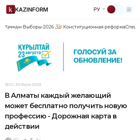
KAZINFORM
РУ
Выборы-2026
Конституционная реформа
Спецп
Тренды:
16:01, 30 Июля 2009
В Алматы каждый желающий
может бесплатно получить новую
профессию - Дорожная карта в
действии