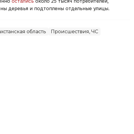
менно
остались
около 25 тысяч потребителей,
ны деревья и подтоплены отдельные улицы.
хстанская область
Происшествия, ЧС
емя рыбалки на пляже в