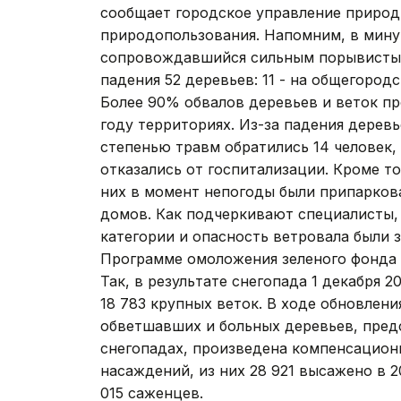
сообщает городское управление природ
природопользования. Напомним, в мину
сопровождавшийся сильным порывистым
падения 52 деревьев: 11 - на общегород
Более 90% обвалов деревьев и веток пр
году территориях. Из-за падения дерев
степенью травм обратились 14 человек,
отказались от госпитализации. Кроме т
них в момент непогоды были припарко
домов. Как подчеркивают специалисты,
категории и опасность ветровала были 
Программе омоложения зеленого фонда А
Так, в результате снегопада 1 декабря 2
18 783 крупных веток. В ходе обновлени
обветшавших и больных деревьев, пред
снегопадах, произведена компенсацион
насаждений, из них 28 921 высажено в 20
015 саженцев.