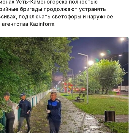
йонах Усть-Каменогорска полностью
варийные бригады продолжают устранять
ссивах, подключать светофоры и наружное
агентства Kazinform.