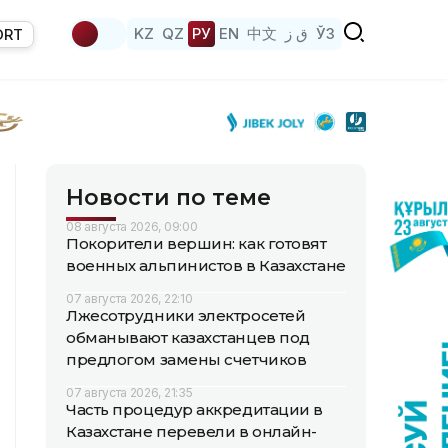
KZ
QZ
РУ
EN
中文
ق ز
ЎЗ
ORT
Новости по теме
08 августа 2026, 09:00
Покорители вершин: как готовят
военных альпинистов в Казахстане
07 августа 2026, 22:10
Лжесотрудники электросетей
обманывают казахстанцев под
предлогом замены счетчиков
07 августа 2026, 21:35
Часть процедур аккредитации в
Казахстане перевели в онлайн-