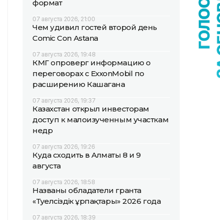
формат
07 августа 2026, 21:00
Чем удивил гостей второй день
Comic Con Astana
07 августа 2026, 19:48
КМГ опроверг информацию о
переговорах с ExxonMobil по
расширению Кашагана
07 августа 2026, 19:37
Казахстан открыл инвесторам
доступ к малоизученным участкам
недр
07 августа 2026, 19:26
Куда сходить в Алматы 8 и 9
августа
07 августа 2026, 18:58
Названы обладатели гранта
«Тәуелсіздік ұрпақтары» 2026 года
07 августа 2026, 18:39