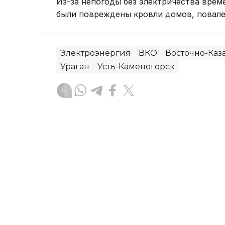
Из-за непогоды без электричества вре
были повреждены кровли домов, повале
Электроэнергия
ВКО
Восточно-Каза
Ураган
Усть-Каменогорск
Руслан Мухамедьяров
Автор
08:30, 06 Августа 2026
Ребенок пострадал во вр