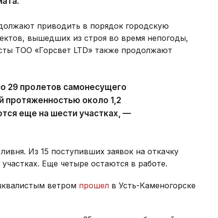
мата.
должают приводить в порядок городскую
ектов, вышедших из строя во время непогоды,
исты ТОО «Горсвет LTD» также продолжают
но 29 пролетов самонесущего
й протяженностью около 1,2
тся еще на шести участках, —
ливня. Из 15 поступивших заявок на откачку
участках. Еще четыре остаются в работе.
 шквалистым ветром
прошел
в Усть-Каменогорске