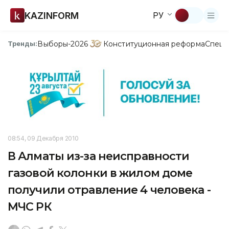
KAZINFORM
РУ
Выборы-2026
Конституционная реформа
Спецп
Тренды:
08:54, 09 Декабря 2010
В Алматы из-за неисправности
газовой колонки в жилом доме
получили отравление 4 человека -
МЧС РК