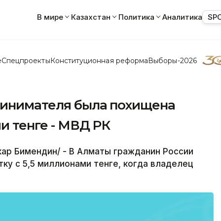
В мире
Казахстан
Политика
Аналитика
SP
е
Спецпроекты
Конституционная реформа
Выборы-2026
ринимателя была похищена
и тенге - МВД РК
ар Бимендин/ - В Алматы гражданин России
ку с 5,5 миллионами тенге, когда владелец