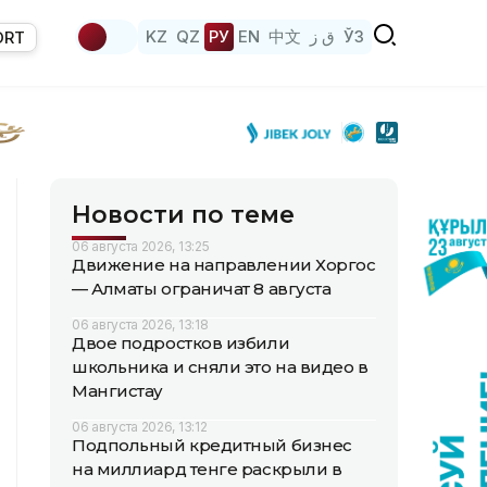
KZ
QZ
РУ
EN
中文
ق ز
ЎЗ
ORT
Новости по теме
06 августа 2026, 13:25
Движение на направлении Хоргос
— Алматы ограничат 8 августа
06 августа 2026, 13:18
Двое подростков избили
школьника и сняли это на видео в
Мангистау
06 августа 2026, 13:12
Подпольный кредитный бизнес
на миллиард тенге раскрыли в