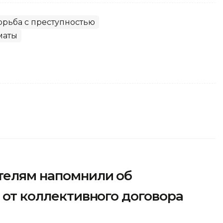
орьба с преступностью
маты
телям напомнили об
з от коллективного договора