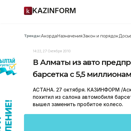
KAZINFORM
Акорда
Назначения
Закон и порядок
Дось
Тренды:
14:22, 27 Октября 2010
В Алматы из авто предп
барсетка с 5,5 миллионам
АСТАНА. 27 октября. КАЗИНФОРМ /Аск
похитил из салона автомобиля барсет
вышел заменить пробитое колесо.