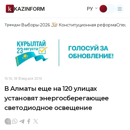
KAZINFORM
РУ
Выборы-2026
Конституционная реформа
Спецп
Тренды:
15:19, 18 Февраля 2019
В Алматы еще на 120 улицах
установят энергосберегающее
светодиодное освещение