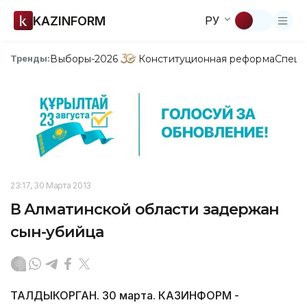
KAZINFORM
РУ
Выборы-2026
Конституционная реформа
Спецп
Тренды:
23:17, 30 Марта 2013
В Алматинской области задержан
сын-убийца
ТАЛДЫКОРГАН. 30 марта. КАЗИНФОРМ -