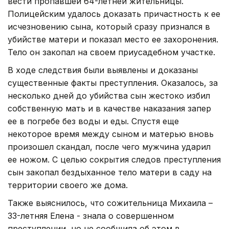
вести пропавшей 64-летней жительницы.
Полицейским
удалось доказать причастность к ее
исчезновению сына, который сразу признался в
убийстве матери и показал место ее захоронения.
Тело он закопал на своем приусадебном участке.
В ходе следствия были выявлены и доказаны
существенные факты преступления. Оказалось, за
несколько дней до убийства сын жестоко избил
собственную мать и в качестве наказания запер
ее в погребе без воды и еды.
Спустя еще
некоторое время между сыном и матерью вновь
произошел скандал, после чего мужчина ударил
ее ножом. С целью сокрытия следов преступления
сын закопал бездыханное тело матери в саду на
территории своего же дома.
Также выяснилось, что сожительница Михаила –
33-летняя Елена - знала о совершенном
преступлении, но не сообщила об этом в