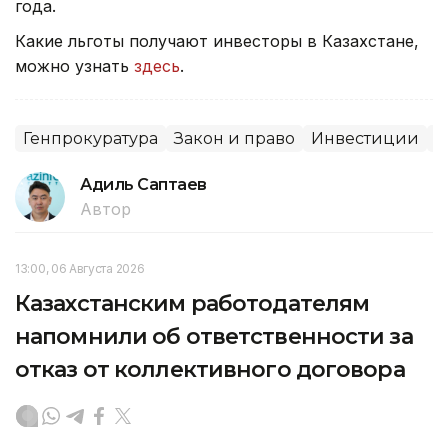
года.
Какие льготы получают инвесторы в Казахстане,
можно узнать
здесь
.
Генпрокуратура
Закон и право
Инвестиции
С
Адиль Саптаев
Автор
13:00, 06 Августа 2026
Казахстанским работодателям
напомнили об ответственности за
отказ от коллективного договора