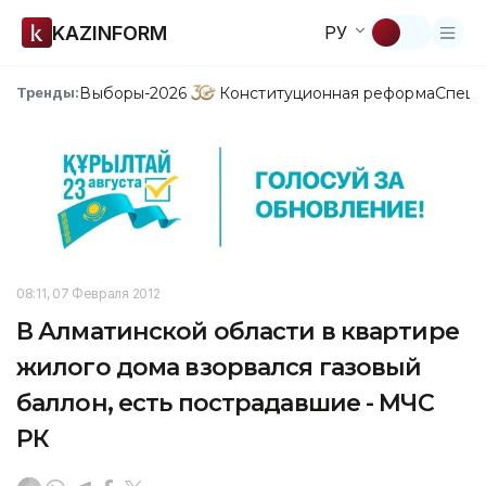
KAZINFORM
РУ
Выборы-2026
Конституционная реформа
Спецп
Тренды:
08:11, 07 Февраля 2012
В Алматинской области в квартире
жилого дома взорвался газовый
баллон, есть пострадавшие - МЧС
РК