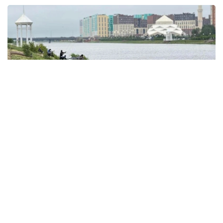
Фото: акимат Астаны
По данным ведомства, ребёнок по
неосторожности зацепил голову рыболовным
крючком. Находившиеся поблизости спасатели,
дежурившие на модульной капсуле, оперативно
оказали пострадавшему первую помощь до
прибытия бригады скорой медицинской помощи.