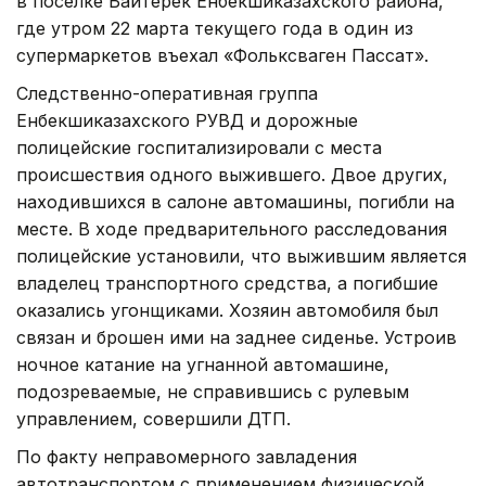
в поселке Байтерек Енбекшиказахского района,
где утром 22 марта текущего года в один из
супермаркетов въехал «Фольксваген Пассат».
Следственно-оперативная группа
Енбекшиказахского РУВД и дорожные
полицейские госпитализировали с места
происшествия одного выжившего. Двое других,
находившихся в салоне автомашины, погибли на
месте. В ходе предварительного расследования
полицейские установили, что выжившим является
владелец транспортного средства, а погибшие
оказались угонщиками. Хозяин автомобиля был
связан и брошен ими на заднее сиденье. Устроив
ночное катание на угнанной автомашине,
подозреваемые, не справившись с рулевым
управлением, совершили ДТП.
По факту неправомерного завладения
автотранспортом с применением физической