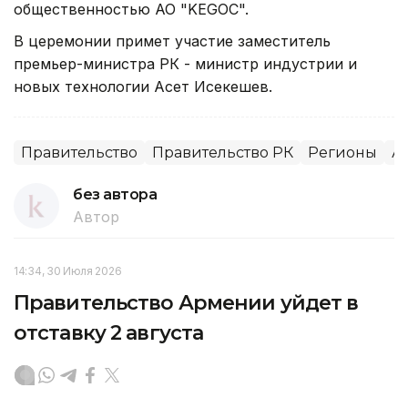
общественностью АО "KEGOC".
В церемонии примет участие заместитель
премьер-министра РК - министр индустрии и
новых технологии Асет Исекешев.
Правительство
Правительство РК
Регионы
А
без автора
Автор
14:34, 30 Июля 2026
Правительство Армении уйдет в
отставку 2 августа