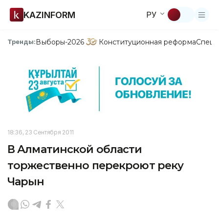
KAZINFORM
РУ
Выборы-2026
Конституционная реформа
Спецп
Тренды:
18:36, 23 Сентября 2011
В Алматинской области
торжественно перекроют реку
Чарын