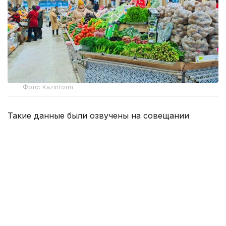
Фото: Kazinform
Такие данные были озвучены на совещании
по вопросам стабилизации цен на социально
значимые продовольственные товары и инфляции
под председательством заместителя Премьер-
министра — министра национальной экономики
Серика Жумангарина.
Как было отмечено на совещании, по итогам июня
годовая инфляция в стране составила 10,3%
против 10,4% месяцем ранее. При этом уровень