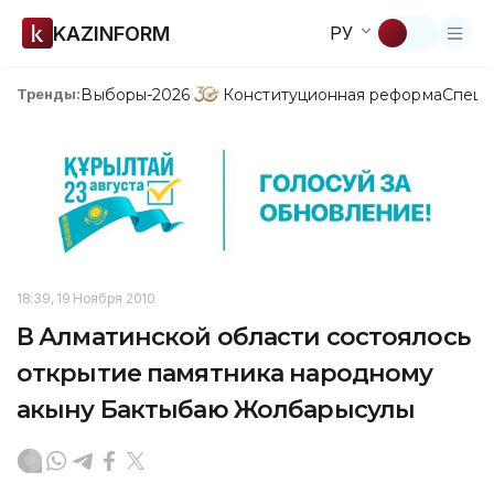
KAZINFORM
РУ
Выборы-2026
Конституционная реформа
Спецп
Тренды:
18:39, 19 Ноября 2010
В Алматинской области состоялось
открытие памятника народному
акыну Бактыбаю Жолбарысулы