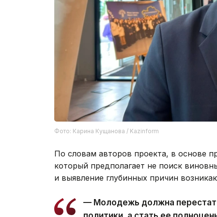
Фото: Карина Кущанова / Kazinform
По словам авторов проекта, в основе п
который предполагает не поиск виновн
и выявление глубинных причин возника
— Молодежь должна перестат
политики, а стать ее полноцен