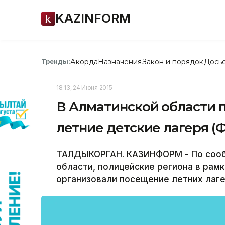
KAZINFORM
Акорда
Назначения
Закон и порядок
Дось
Тренды:
18:13, 24 Июня 2015
В Алматинской области 
летние детские лагеря (
ТАЛДЫКОРГАН. КАЗИНФОРМ - По соо
области, полицейские региона в рам
организовали посещение летних лаге