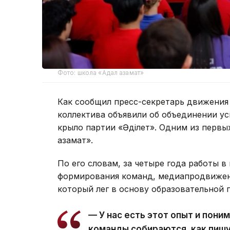
Фото: школа «Адал азамат»
Как сообщил пресс-секретарь движения 
коллектива объявили об объединении у
крыло партии «Әділет». Одним из первы
азамат».
По его словам, за четыре года работы 
формирования команд, медиапродвижен
который лег в основу образовательной 
— У нас есть этот опыт и поним
команды собираются, как пишу