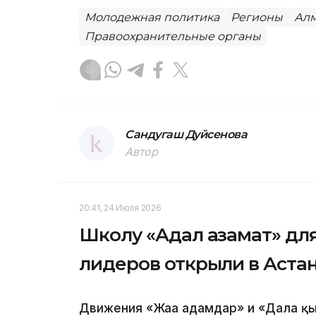
Молодежная политика
Регионы
Алм
Правоохранительные органы
Сандугаш Дуйсенова
Автор
20:41, 24 Июля 2026
Школу «Адал азамат» дл
лидеров открыли в Аста
Движения «Жаңа адамдар» и «Дала қ