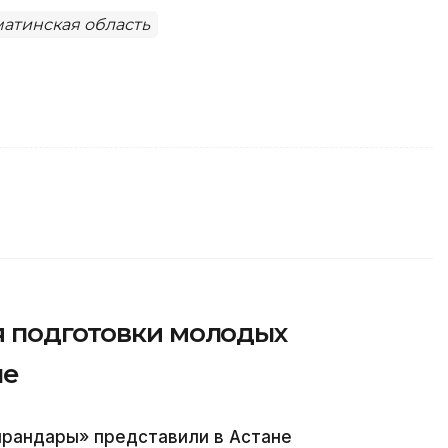
атинская область
я подготовки молодых
не
ырандары» представили в Астане