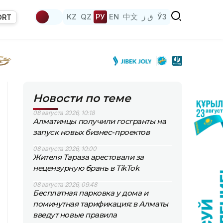
KZ
QZ
РУ
EN
中文
ق ز
ЎЗ
ORT
Новости по теме
08 августа 2026, 10:18
Алматинцы получили госгранты на
запуск новых бизнес-проектов
08 августа 2026, 10:00
Жителя Тараза арестовали за
нецензурную брань в TikTok
08 августа 2026, 09:48
Бесплатная парковка у дома и
поминутная тарификация: в Алматы
введут новые правила