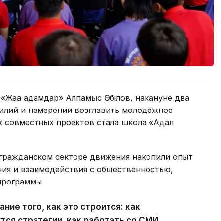
«Жаңа адамдар» Алпамыс Әбілов, накануне два
силий и намерении возглавить молодежное
х совместных проектов стала школа «Адал
в гражданском секторе движения накопили опыт
ия и взаимодействия с общественностью,
программы.
ание того, как это строится: как
тся стратегии, как работать со СМИ,