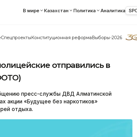
В мире
Казахстан
Политика
Аналитика
SP
е
Спецпроекты
Конституционная реформа
Выборы-2026
полицейские отправились в
ФОТО)
бщению пресс-службы ДВД Алматинской
ках акции «Будущее без наркотиков»
рей отдыха.