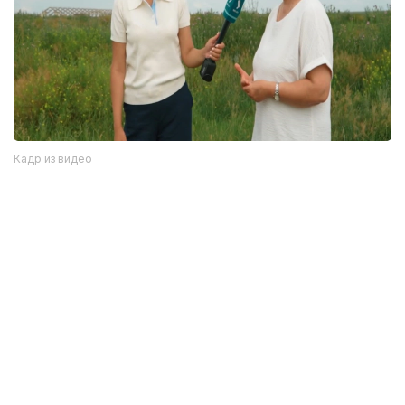
Кадр из видео
Однако, как отмечается в сюжете, далеко не все
жители села знают об этом историческом
наследии. Сегодня многие дома в населенном
пункте пустуют.
— В будущем мы планируем создать здесь
музей под открытым небом. Кроме того,
хотим построить этноаул с юртами. Когда
здесь работали ученые, такой юрточный
городок уже создавался. Тогда