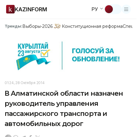
KAZINFORM
РУ
Выборы-2026
Конституционная реформа
Спецп
Тренды:
01:24, 28 Октября 2014
В Алматинской области назначен
руководитель управления
пассажирского транспорта и
автомобильных дорог