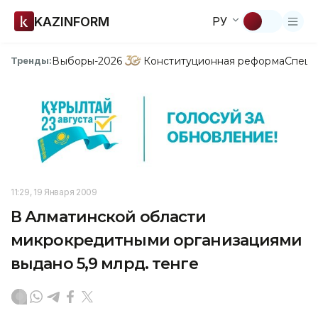
KAZINFORM
РУ
Выборы-2026
Конституционная реформа
Спецп
Тренды:
11:29, 19 Января 2009
В Алматинской области
микрокредитными организациями
выдано 5,9 млрд. тенге