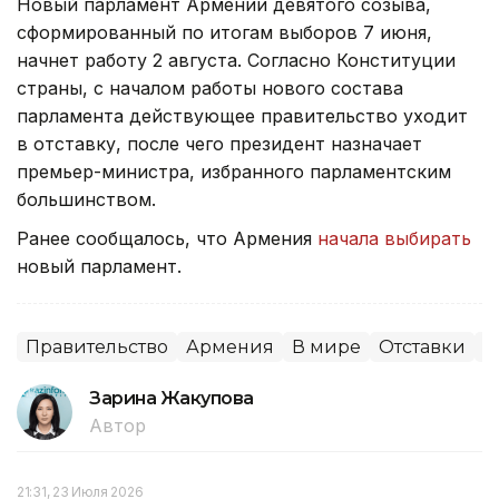
Новый парламент Армении девятого созыва,
сформированный по итогам выборов 7 июня,
начнет работу 2 августа. Согласно Конституции
страны, с началом работы нового состава
парламента действующее правительство уходит
в отставку, после чего президент назначает
премьер-министра, избранного парламентским
большинством.
Ранее сообщалось, что Армения
начала выбирать
новый парламент.
Правительство
Армения
В мире
Отставки
П
Зарина Жакупова
Автор
21:31, 23 Июля 2026