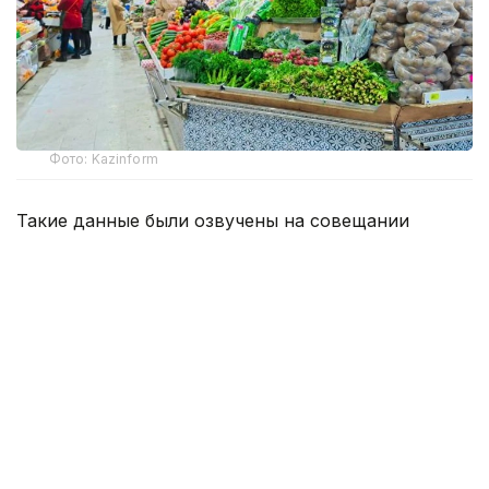
Фото: Kazinform
Такие данные были озвучены на совещании
по вопросам стабилизации цен на социально
значимые продовольственные товары и инфляции
под председательством заместителя Премьер-
министра — министра национальной экономики
Серика Жумангарина.
Как было отмечено на совещании, по итогам июня
годовая инфляция в стране составила 10,3%
против 10,4% месяцем ранее. При этом уровень
инфляции выше среднереспубликанского