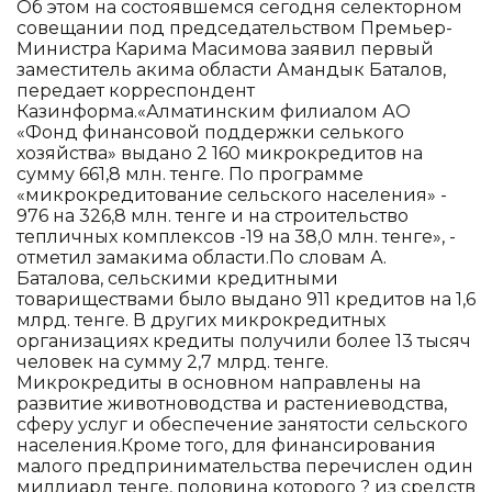
Об этом на состоявшемся сегодня селекторном
совещании под председательством Премьер-
Министра Карима Масимова заявил первый
заместитель акима области Амандык Баталов,
передает корреспондент
Казинформа.«Алматинским филиалом АО
«Фонд финансовой поддержки селького
хозяйства» выдано 2 160 микрокредитов на
сумму 661,8 млн. тенге. По программе
«микрокредитование сельского населения» -
976 на 326,8 млн. тенге и на строительство
тепличных комплексов -19 на 38,0 млн. тенге», -
отметил замакима области.По словам А.
Баталова, сельскими кредитными
товариществами было выдано 911 кредитов на 1,6
млрд. тенге. В других микрокредитных
организациях кредиты получили более 13 тысяч
человек на сумму 2,7 млрд. тенге.
Микрокредиты в основном направлены на
развитие животноводства и растениеводства,
сферу услуг и обеспечение занятости сельского
населения.Кроме того, для финансирования
малого предпринимательства перечислен один
миллиард тенге, половина которого ? из средств