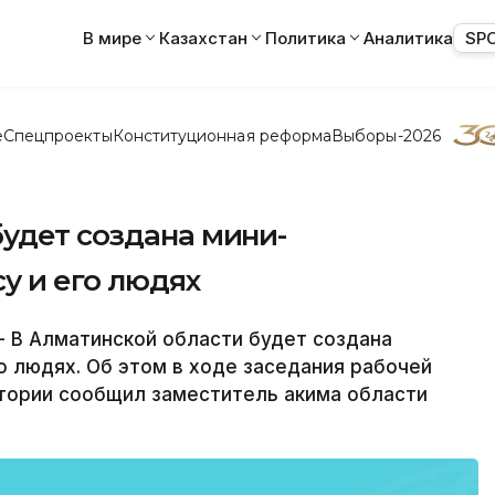
В мире
Казахстан
Политика
Аналитика
SP
е
Спецпроекты
Конституционная реформа
Выборы-2026
удет создана мини-
у и его людях
 В Алматинской области будет создана
о людях. Об этом в ходе заседания рабочей
стории сообщил заместитель акима области