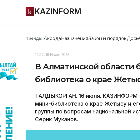
KAZINFORM
Акорда
Назначения
Закон и порядок
Дось
Тренды:
12:52, 16 Июля 2013
В Алматинской области б
библиотека о крае Жетыс
ТАЛДЫКОРГАН. 16 июля. КАЗИНФОРМ -
мини-библиотека о крае Жетысу и ег
группы по вопросам национальной и
Серик Муканов.