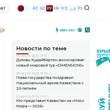
KZ
QZ
РУ
EN
中文
ق ز
ЎЗ
ORT
Новости по теме
05 августа 2026, 21:10
Димаш Кудайберген анонсировал
новый мировой тур «DiMENSIONS»
05 августа 2026, 19:30
Глава государства поздравил
Национальный архив Казахстана с
20-летием
05 августа 2026, 17:47
Кто представит Казахстан на «Мисс
Мира — 2026»