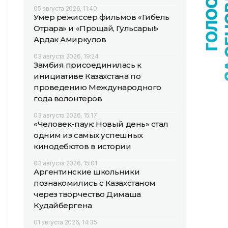
05 августа 2026, 11:40
Умер режиссер фильмов «Гибель
Отрара» и «Прощай, Гульсары!»
Ардак Амиркулов
03 августа 2026, 19:24
Замбия присоединилась к
инициативе Казахстана по
проведению Международного
года волонтеров
03 августа 2026, 15:17
«Человек-паук: Новый день» стал
одним из самых успешных
кинодебютов в истории
03 августа 2026, 15:01
Аргентинские школьники
познакомились с Казахстаном
через творчество Димаша
Кудайбергена
01 августа 2026, 14:35