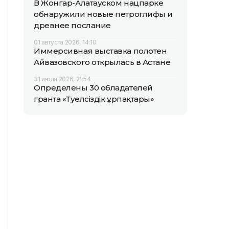
В Жонгар-Алатауском нацпарке
обнаружили новые петроглифы и
древнее послание
01 августа 2026, 14:10
Иммерсивная выставка полотен
Айвазовского открылась в Астане
31 июля 2026, 21:54
Определены 30 обладателей
гранта «Тәуелсіздік ұрпақтары»