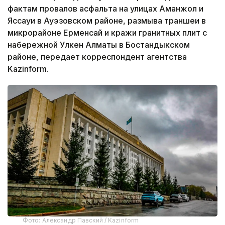
фактам провалов асфальта на улицах Аманжол и
Яссауи в Ауэзовском районе, размыва траншеи в
микрорайоне Ерменсай и кражи гранитных плит с
набережной Улкен Алматы в Бостандыкском
районе, передает корреспондент агентства
Kazinform.
Фото: Александр Павский / Kazinform