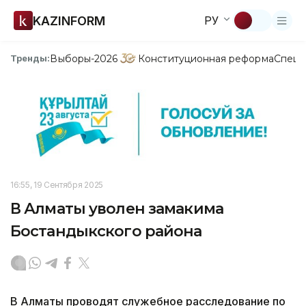
KAZINFORM
РУ
Выборы-2026
Конституционная реформа
Спецп
Тренды:
16:55, 19 Сентября 2025
В Алматы уволен замакима
Бостандыкского района
В Алматы проводят служебное расследование по