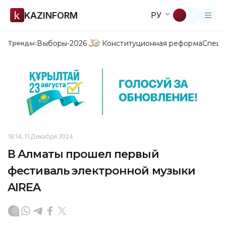
KAZINFORM
РУ
Выборы-2026
Конституционная реформа
Спецп
Тренды:
18:14, 11 Декабря 2024
В Алматы прошел первый
фестиваль электронной музыки
AIREA