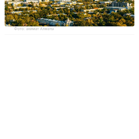
Фото: акимат Алматы
Центральной темой масштабного события,
которое пройдет в алматинском Центре
современной культуры «Целинный», станет
«Эпоха доверия: каким будет финансовый рынок
следующего десятилетия».
Программа предстоящего саммита сфокусирована
на ключевых вызовах и макротрендах цифровой
экономики. Руководители крупнейших
финансовых институтов, финтех-компаний
и представители государственного сектора
обсудят стратегические векторы развития
индустрии, будущее платежных систем нового