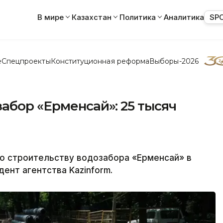
В мире
Казахстан
Политика
Аналитика
SP
е
Спецпроекты
Конституционная реформа
Выборы-2026
абор «Ерменсай»: 25 тысяч
о строительству водозабора «Ерменсай» в
ент агентства Kazinform.