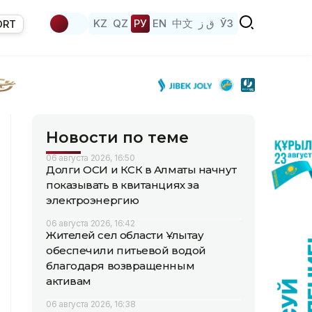
KZ
QZ
РУ
EN
中文
ق ز
ЎЗ
ORT
Новости по теме
06 августа 2026, 16:50
Долги ОСИ и КСК в Алматы начнут
показывать в квитанциях за
электроэнергию
06 августа 2026, 16:42
Жителей сел области Ұлытау
обеспечили питьевой водой
благодаря возвращенным
активам
06 августа 2026, 16:38