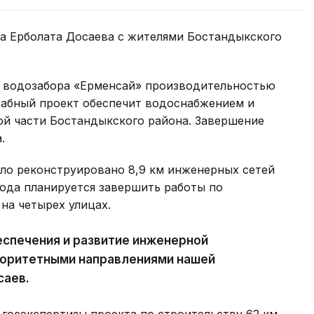
ма Ерболата Досаева с жителями Бостандыкского
во водозабора «Ерменсай» производительностью
табный проект обеспечит водоснабжением и
й части Бостандыкского района. Завершение
.
ыло реконструировано 8,9 км инженерных сетей
года планируется завершить работы по
 на четырех улицах.
еспечения и развитие инженерной
иоритетными направлениями нашей
саев.