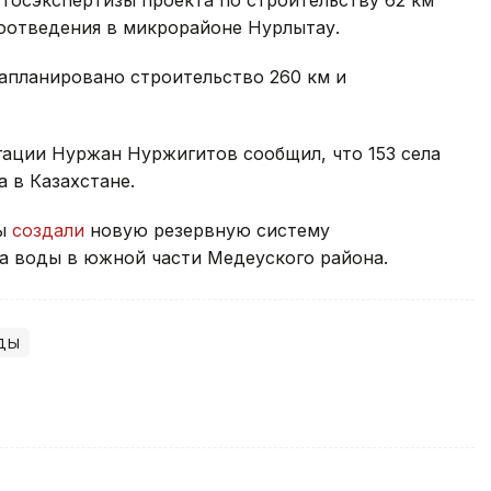
 госэкспертизы проекта по строительству 62 км
доотведения в микрорайоне Нурлытау.
запланировано строительство 260 км и
гации Нуржан Нуржигитов сообщил, что 153 села
а в Казахстане.
ты
создали
новую резервную систему
а воды в южной части Медеуского района.
ды