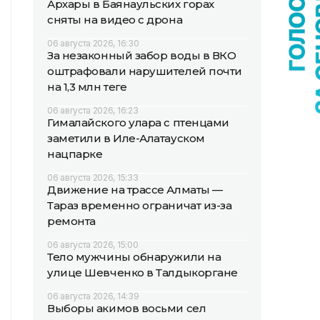
Архары в Баянаульских горах
сняты на видео с дрона
06 августа 2026, 16:30
За незаконный забор воды в ВКО
оштрафовали нарушителей почти
на 1,3 млн теңге
06 августа 2026, 16:23
Гималайского улара с птенцами
заметили в Иле-Алатауском
нацпарке
06 августа 2026, 15:33
Движение на трассе Алматы —
Тараз временно ограничат из-за
ремонта
06 августа 2026, 15:00
Тело мужчины обнаружили на
улице Шевченко в Талдыкоргане
06 августа 2026, 14:39
Выборы акимов восьми сел