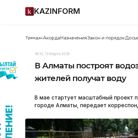
KAZINFORM
Акорда
Назначения
Закон и порядок
Дось
Тренды:
18:10, 13 Марта 2025
В Алматы построят водоз
жителей получат воду
В мае стартует масштабный проект п
городе Алматы, передает корреспонд