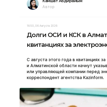
Камшат Абдирайым
Автор
16:50, 06 Августа 2026
Долги ОСИ и КСК в Алмат
квитанциях за электроэ
С августа этого года в квитанциях 
и Алматинской области начнут указ
или управляющей компании перед эн
корреспондент агентства Kazinform.