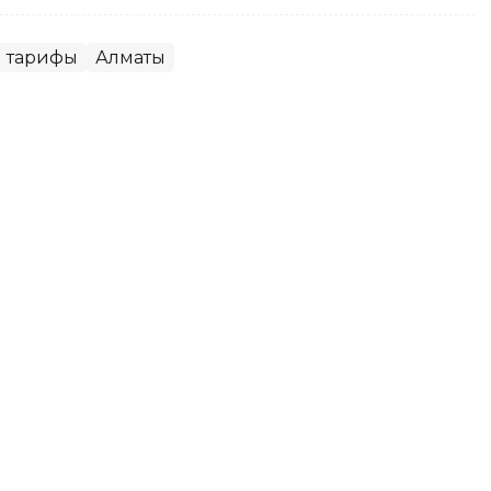
 тарифы
Алматы
ения проходят сразу в трех
гированию на чрезвычайные ситуации,