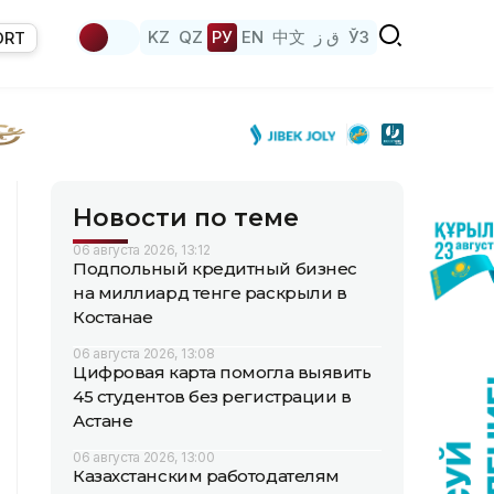
KZ
QZ
РУ
EN
中文
ق ز
ЎЗ
ORT
Новости по теме
06 августа 2026, 13:12
Подпольный кредитный бизнес
на миллиард тенге раскрыли в
Костанае
06 августа 2026, 13:08
Цифровая карта помогла выявить
45 студентов без регистрации в
Астане
06 августа 2026, 13:00
Казахстанским работодателям