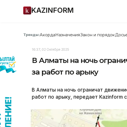
KAZINFORM
Акорда
Назначения
Закон и порядок
Дось
Тренды:
16:37, 02 Октября 2025
В Алматы на ночь ограни
за работ по арыку
В Алматы на ночь ограничат движение
работ по арыку, передает Kazinform 