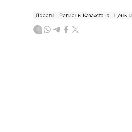
Дороги
Регионы Казахстана
Цены и
Динара Сугурбаева
Автор
12:37, 06 Августа 2026
Антитеррористические уч
регионах Казахстана
Проверяется готовность служб к реа