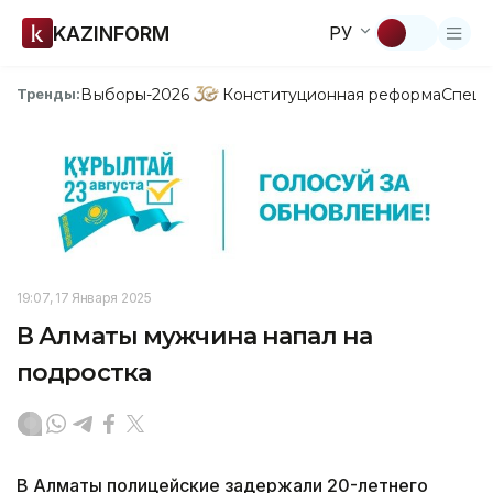
KAZINFORM
РУ
Выборы-2026
Конституционная реформа
Спецп
Тренды:
19:07, 17 Января 2025
В Алматы мужчина напал на
подростка
В Алматы полицейские задержали 20-летнего