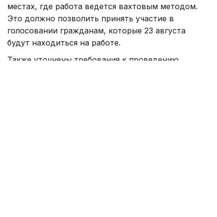
местах, где работа ведется вахтовым методом.
Это должно позволить принять участие в
голосовании гражданам, которые 23 августа
будут находиться на работе.
Также уточнены требования к проведению
агитации, деятельности СМИ и пользователей
онлайн-платформ, проведению опросов
общественного мнения и публикации
их результатов.
Предвыборная агитация началась после
завершения регистрации партийных списков — 23
июля после 18:00 — и завершится 22 августа в
00:00. Агитация до начала установленного
периода, в день тишины и непосредственно в
день голосования запрещена.