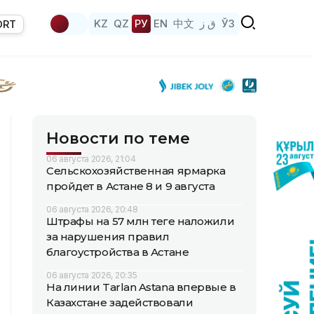
KZ
QZ
РУ
EN
中文
ق ز
ЎЗ
ORT
Новости по теме
06 августа 2026, 21:04
Сельскохозяйственная ярмарка
пройдет в Астане 8 и 9 августа
06 августа 2026, 20:48
Штрафы на 57 млн теңге наложили
за нарушения правил
благоустройства в Астане
06 августа 2026, 20:35
На линии Tarlan Astana впервые в
Казахстане задействовали