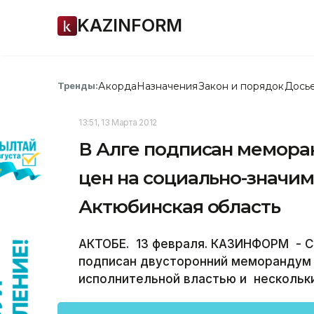
KAZINFORM
Акорда
Назначения
Закон и порядок
Дось
Тренды:
13:51, 13 Марта 2012
В Алге подписан мемора
цен на социально-значим
Актюбинская область
АКТОБЕ. 13 февраля. КАЗИНФОРМ - С
подписан двусторонний меморандум
исполнительной властью и нескольк