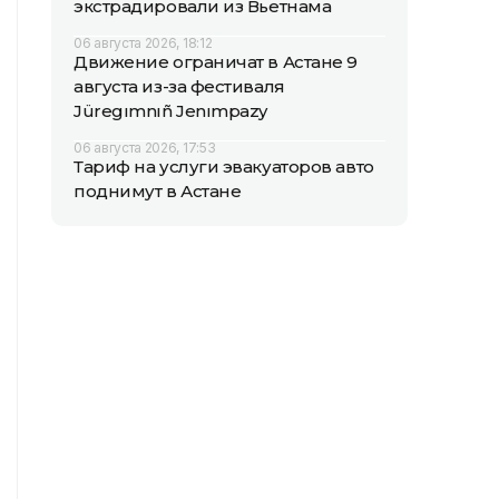
экстрадировали из Вьетнама
06 августа 2026, 18:12
Движение ограничат в Астане 9
августа из-за фестиваля
Jüregımnıñ Jenımpazy
06 августа 2026, 17:53
Тариф на услуги эвакуаторов авто
поднимут в Астане