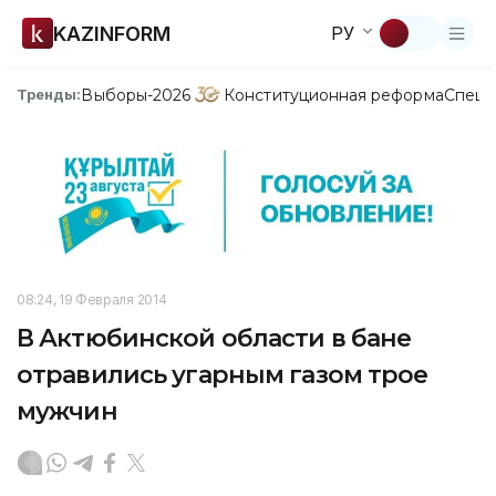
KAZINFORM
РУ
Выборы-2026
Конституционная реформа
Спецп
Тренды:
08:24, 19 Февраля 2014
В Актюбинской области в бане
отравились угарным газом трое
мужчин