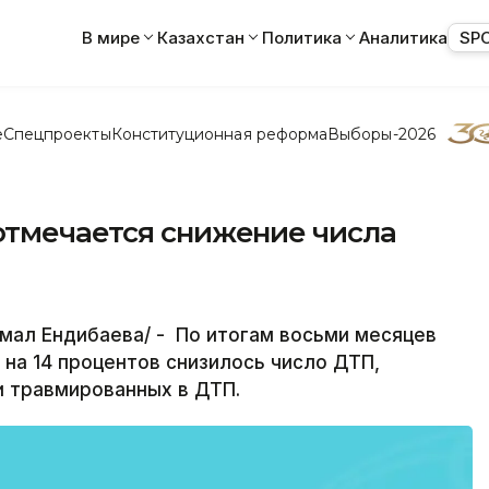
В мире
Казахстан
Политика
Аналитика
SP
е
Спецпроекты
Конституционная реформа
Выборы-2026
отмечается снижение числа
мал Ендибаева/ - По итогам восьми месяцев
 на 14 процентов снизилось число ДТП,
и травмированных в ДТП.