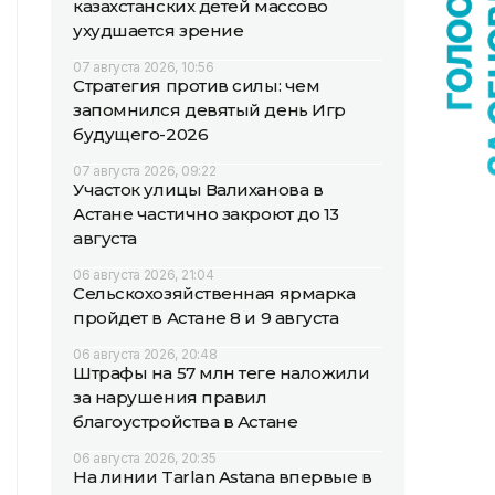
казахстанских детей массово
ухудшается зрение
07 августа 2026, 10:56
Стратегия против силы: чем
запомнился девятый день Игр
будущего-2026
07 августа 2026, 09:22
Участок улицы Валиханова в
Астане частично закроют до 13
августа
06 августа 2026, 21:04
Сельскохозяйственная ярмарка
пройдет в Астане 8 и 9 августа
06 августа 2026, 20:48
Штрафы на 57 млн теңге наложили
за нарушения правил
благоустройства в Астане
06 августа 2026, 20:35
На линии Tarlan Astana впервые в