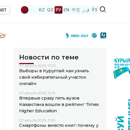
KZ
QZ
РУ
EN
中文
ق ز
ЎЗ
ORT
Новости по теме
07 августа 2026, 12:25
Выборы в Курултай: как узнать
свой избирательный участок
онлайн
07 августа 2026, 12:10
Впервые сразу пять вузов
Казахстана вошли в рейтинг Times
Higher Education
07 августа 2026, 11:45
Смартфоны вместо книг: почему у