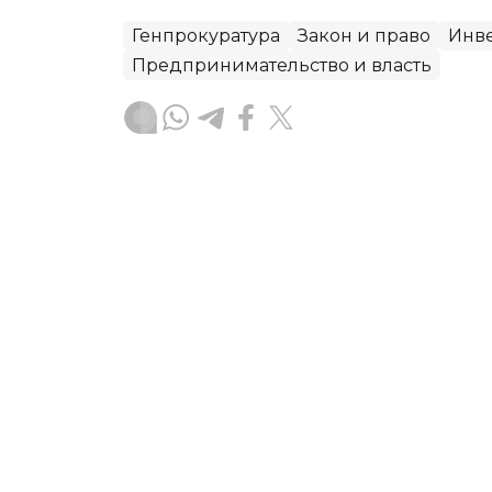
Генпрокуратура
Закон и право
Инв
Предпринимательство и власть
Адиль Саптаев
Автор
13:00, 06 Августа 2026
Казахстанским работода
ответственности за отка
Трудовой кодекс предусматривает о