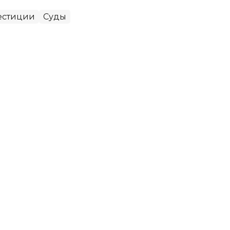
естиции
Суды
телям напомнили об
з от коллективного договора
бязанность социальных партнеров