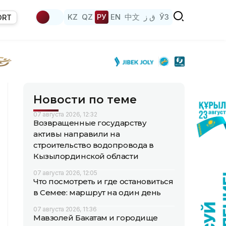
KZ
QZ
РУ
EN
中文
ق ز
ЎЗ
ORT
Новости по теме
07 августа 2026, 12:32
Возвращенные государству
активы направили на
строительство водопровода в
Кызылординской области
07 августа 2026, 12:05
Что посмотреть и где остановиться
в Семее: маршрут на один день
07 августа 2026, 11:36
Мавзолей Бакатам и городище