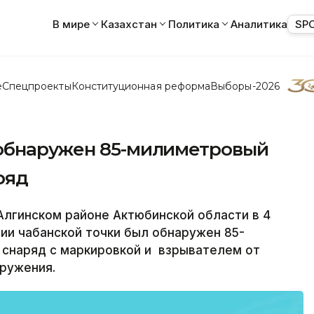
В мире
Казахстан
Политика
Аналитика
SP
е
Спецпроекты
Конституционная реформа
Выборы-2026
 обнаружен 85-милиметровый
ряд
Алгинском районе Актюбинской области в 4
рии чабанской точки был обнаружен 85-
снаряд с маркировкой и взрывателем от
оружения.