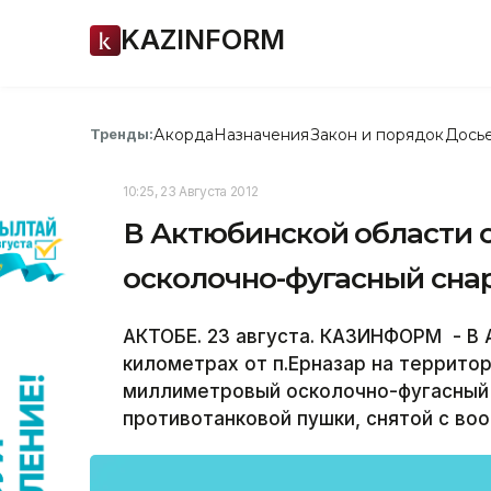
KAZINFORM
Акорда
Назначения
Закон и порядок
Дось
Тренды:
10:25, 23 Августа 2012
В Актюбинской области
осколочно-фугасный сна
АКТОБЕ. 23 августа. КАЗИНФОРМ - В 
километрах от п.Ерназар на террито
миллиметровый осколочно-фугасный 
противотанковой пушки, снятой с во