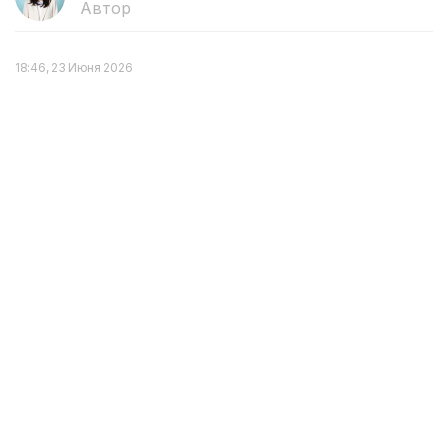
Автор
18:46, 23 Июня 2026
От Головкина до Сатпаева: кто из
спортсменов получал премию
«Дарын»
В 2026 году в Казахстане в очередной раз будет
присуждена государственная молодежная премия
«Дарын». Корреспондент агентства Kazinform
напоминает, кто из известных спортсменов
Казахстана становился ее лауреатом в разные
годы.