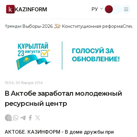
KAZINFORM
РУ
Выборы-2026
Конституционная реформа
Спецп
Тренды:
16:54, 30 Января 2014
В Актобе заработал молодежный
ресурсный центр
АКТОБЕ. КАЗИНФОРМ - В доме дружбы при