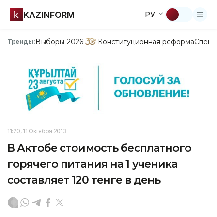
KAZINFORM
РУ
Выборы-2026
Конституционная реформа
Спецп
Тренды:
11:20, 11 Октября 2013
В Актобе стоимость бесплатного
горячего питания на 1 ученика
составляет 120 тенге в день