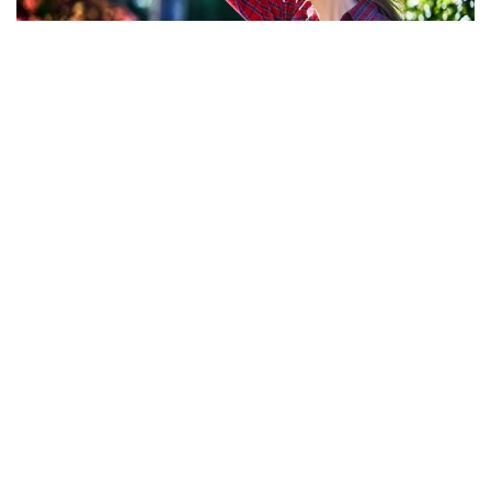
Фото: Freepik
По данным издания, более 9 тысяч человек были
госпитализированы с тепловыми ударами
в Японии за минувшую неделю. Об этом
свидетельствуют данные, опубликованные
министерством по административным делам
и коммуникациям страны, которое курирует
работу спасательных служб.
По информации ведомства, с 27 июля
по 2 августа в больницы доставили 9 180 человек,
семь из них скончались. С начала мая, когда