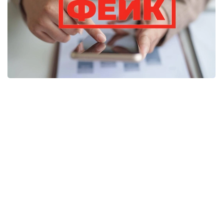
Фото: Минтруда и соцзащиты РК
Распространенные в социальных сетях
утверждения о жестоком обращении
с пациентами Республиканской психиатрической
больницы специализированного типа
с интенсивным наблюдением в поселке Актас
Алматинской области не нашли подтверждения.
Проверку учреждения провел Департамент
Комитета медицинского и фармацевтического
контроля Министерства здравоохранения