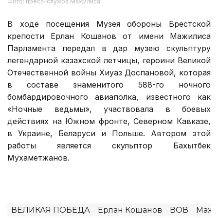
Фото: пресс-служба Мажилиса
В ходе посещения Музея обороны Брестской
крепости Ерлан Кошанов от имени Мажилиса
Парламента передал в дар музею скульптуру
легендарной казахской летчицы, героини Великой
Отечественной войны Хиуаз Доспановой, которая
в составе знаменитого 588-го ночного
бомбардировочного авиаполка, известного как
«Ночные ведьмы», участвовала в боевых
действиях на Южном фронте, Северном Кавказе,
в Украине, Беларуси и Польше. Автором этой
работы является скульптор Бахытбек
Мухаметжанов.
ВЕЛИКАЯ ПОБЕДА
Ерлан Кошанов
ВОВ
Маж