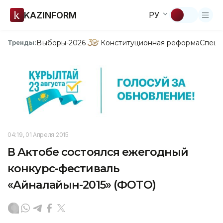
KAZINFORM
РУ
Выборы-2026
Конституционная реформа
Спецп
Тренды:
04:19, 01 Апреля 2015
В Актобе состоялся ежегодный
конкурс-фестиваль
«Айналайын-2015» (ФОТО)