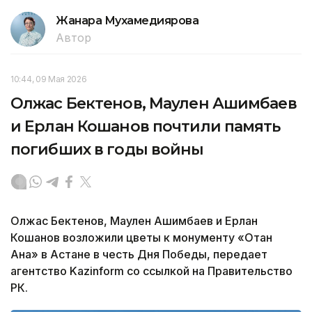
Жанара Мухамедиярова
Автор
10:44, 09 Мая 2026
Олжас Бектенов, Маулен Ашимбаев
и Ерлан Кошанов почтили память
погибших в годы войны
Олжас Бектенов, Маулен Ашимбаев и Ерлан
Кошанов возложили цветы к монументу «Отан
Ана» в Астане в честь Дня Победы, передает
агентство Kazinform со ссылкой на Правительство
РК.