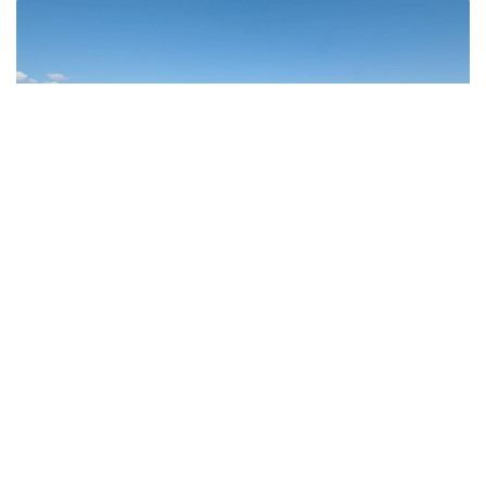
Фото: Правительство РК
По поручению Главы государства Премьер-
министр РК Олжас Бектенов, Председатель
Сената Парламента РК Маулен Ашимбаев
и Председатель Мажилиса Парламента РК Ерлан
Кошанов возложили цветы к монументу «Отан
Ана» в Астане в честь Дня Победы.