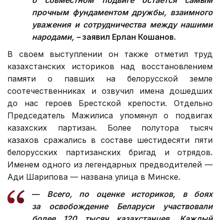
прочным фундаментом дружбы, взаимного
уважения и сотрудничества между нашими
народами, –
заявил Ерлан Кошанов.
В своем выступлении он также отметил труд
казахстанских историков над восстановлением
памяти о павших на белорусской земле
соотечественниках и озвучил имена дошедших
до нас героев Брестской крепости. Отдельно
Председатель Мажилиса упомянул о подвигах
казахских партизан. Более полутора тысяч
казахов сражались в составе шестидесяти пяти
белорусских партизанских бригад и отрядов.
Именем одного из легендарных предводителей —
Ади Шарипова — названа улица в Минске.
—
Всего, по оценке историков, в боях
за освобождение Беларуси участвовали
более 120 тысяч казахстанцев. Каждый