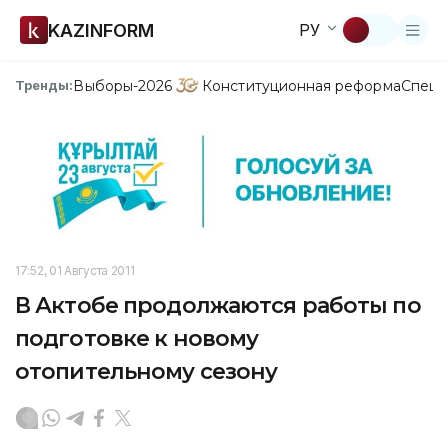
KAZINFORM
РУ
Выборы-2026
Конституционная реформа
Спецп
Тренды:
17:52, 01 Августа 2011
В Актобе продолжаются работы по
подготовке к новому
отопительному сезону