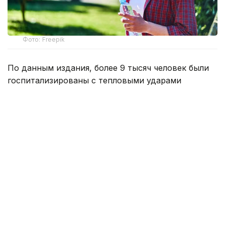
Фото: Freepik
По данным издания, более 9 тысяч человек были
госпитализированы с тепловыми ударами
в Японии за минувшую неделю. Об этом
свидетельствуют данные, опубликованные
министерством по административным делам
и коммуникациям страны, которое курирует
работу спасательных служб.
По информации ведомства, с 27 июля
по 2 августа в больницы доставили 9 180 человек,
семь из них скончались. С начала мая, когда
власти начали публиковать еженедельную
статистику, число госпитализированных
превысило 52 тыс. человек, а количество умерших