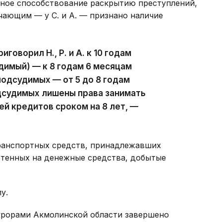
вное способствование раскрытию преступлений,
чающим — у С. и А. — признано наличие
говорил Н., Р. и А. к 10 годам
димый) — к 8 годам 6 месяцам
одсудимых — от 5 до 8 годам
дсудимых лишены права занимать
ей кредитов сроком на 8 лет, —
транспортных средств, принадлежавших
тенных на денежные средства, добытые
у.
курорами Акмолинской области завершено