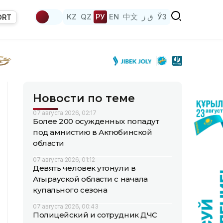
KZ
QZ
РУ
EN
中文
ق ز
ЎЗ
ORT
Новости по теме
07 августа 2026, 02:17
Более 200 осужденных попадут
под амнистию в Актюбинской
области
07 августа 2026, 01:12
Девять человек утонули в
Атырауской области с начала
купального сезона
07 августа 2026, 00:43
Полицейский и сотрудник ДЧС