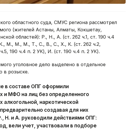
ого областного суда, СМУС региона рассмотрел
мого (жителей Астаны, Алматы, Кокшетау,
й областей): Р., Н., А. (ст. 262 ч.1, ст. 190 ч.4
М., М., М., Т., С., В., С., Х., К. (ст. 262 ч.2,
 ч.5, 190 ч.4 п. 2 УК), И. (ст. 190 ч.4 п. 2 УК).
мого уголовное дело выделено в отдельное
о в розыске.
ые в составе ОПГ оформили
х и МФО на лиц без определенного
х алкогольной, наркотической
предварительно создавая для них
., Н. и А. руководили действиями ОПГ:
д, вели учет, участвовали в подборе