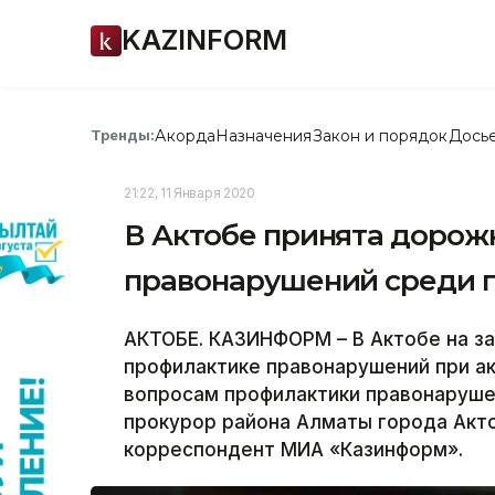
KAZINFORM
Акорда
Назначения
Закон и порядок
Дось
Тренды:
21:22, 11 Января 2020
В Актобе принята дорож
правонарушений среди 
АКТОБЕ. КАЗИНФОРМ – В Актобе на з
профилактике правонарушений при а
вопросам профилактики правонаруше
прокурор района Алматы города Акт
корреспондент МИА «Казинформ».