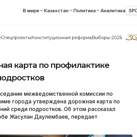
В мире
Казахстан
Политика
Аналитика
SP
е
Спецпроекты
Конституционная реформа
Выборы-2026
ная карта по профилактике
подростков
аседании межведомственной комиссии по
киме города утверждена дорожная карта по
ний среди подростков. Об этом рассказал
обе Жасулан Даулембаев, передает